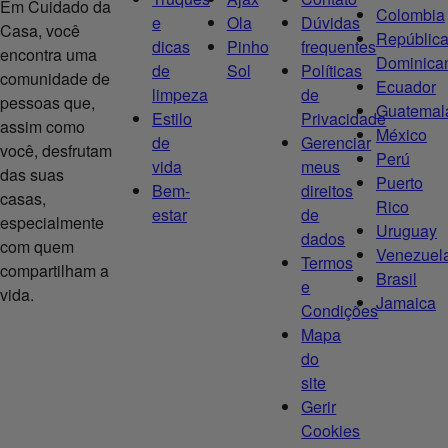
Em Cuidado da
Colombia
e
Ola
Dúvidas
Casa, você
Repúblic
dicas
Pinho
frequentes
encontra uma
Dominica
de
Sol
Políticas
comunidade de
Ecuador
limpeza
de
pessoas que,
Guatemal
Estilo
Privacidade
assim como
México
de
Gerenciar
você, desfrutam
Perú
vida
meus
das suas
Puerto
Bem-
direitos
casas,
Rico
estar
de
especialmente
Uruguay
dados
com quem
Venezuel
Termos
compartilham a
Brasil
e
vida.
Jamaica
Condições
Mapa
do
site
Gerir
Cookies