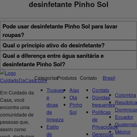
desinfetante Pinho Sol
Pode usar desinfetante Pinho Sol para lavar
roupas?
Qual o princípio ativo do desinfetante?
Qual a diferença entre água sanitária e
desinfetante Pinho Sol?
Categorías
Produtos
Contato
Brasil
Truques
Ajax
Contato
Em Cuidado da
Colombia
e
Ola
Dúvidas
Casa, você
Repúblic
dicas
Pinho
frequentes
encontra uma
Dominica
de
Sol
Políticas
comunidade de
Ecuador
limpeza
de
pessoas que,
Guatemal
Estilo
Privacidade
assim como
México
de
Gerenciar
você, desfrutam