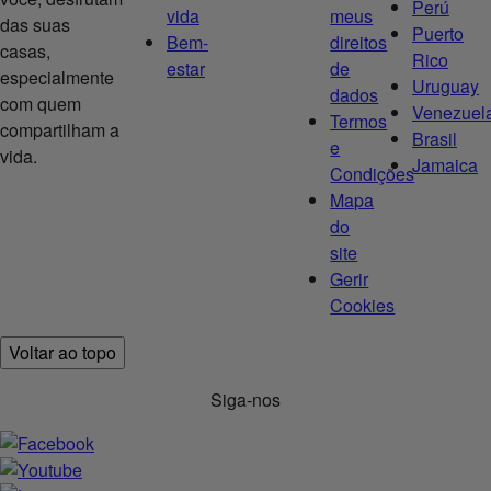
Perú
vida
meus
das suas
Puerto
Bem-
direitos
casas,
Rico
estar
de
especialmente
Uruguay
dados
com quem
Venezuel
Termos
compartilham a
Brasil
e
vida.
Jamaica
Condições
Mapa
do
site
Gerir
Cookies
Voltar ao topo
Siga-nos