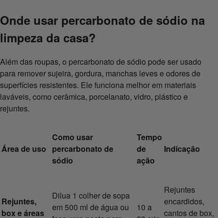
Onde usar percarbonato de sódio na
limpeza da casa?
Além das roupas, o percarbonato de sódio pode ser usado
para remover sujeira, gordura, manchas leves e odores de
superfícies resistentes. Ele funciona melhor em materiais
laváveis, como cerâmica, porcelanato, vidro, plástico e
rejuntes.
Como usar
Tempo
Área de uso
percarbonato de
de
Indicação
sódio
ação
Rejuntes
Dilua 1 colher de sopa
Rejuntes,
encardidos,
em 500 ml de água ou
10 a
box e áreas
cantos de box,