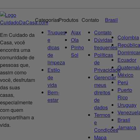
Categorías
Produtos
Contato
Brasil
Truques
Ajax
Contato
Em Cuidado da
Colombia
e
Ola
Dúvidas
Casa, você
Repúblic
dicas
Pinho
frequentes
encontra uma
Dominica
de
Sol
Políticas
comunidade de
Ecuador
limpeza
de
pessoas que,
Guatemal
Estilo
Privacidade
assim como
México
de
Gerenciar
você, desfrutam
Perú
vida
meus
das suas
Puerto
Bem-
direitos
casas,
Rico
estar
de
especialmente
Uruguay
dados
com quem
Venezuel
Termos
compartilham a
Brasil
e
vida.
Jamaica
Condições
Mapa