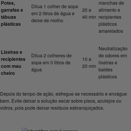
Potes,
manchas de
Dilua 1 colher de sopa
garrafas e
20 a
alimento e
em 2 litros de água e
tábuas
40 min
recipientes
deixe de molho
plásticas
plásticos
amarelados
Neutralização
Lixeiras e
Dilua 2 colheres de
de odores em
recipientes
10 a
sopa em 3 litros de
lixeiras e
com mau
20 min
água
baldes
cheiro
plásticos
Depois do tempo de ação, esfregue se necessário e enxágue
bem. Evite deixar a solução secar sobre pisos, azulejos ou
vidros, pois pode deixar resíduos esbranquiçados.