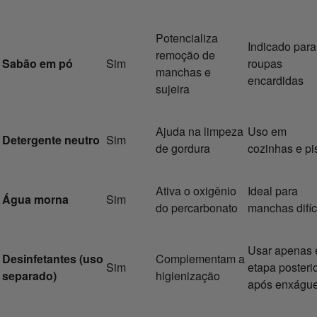
Potencializa
Indicado para
remoção de
Sabão em pó
Sim
roupas
manchas e
encardidas
sujeira
Ajuda na limpeza
Uso em
Detergente neutro
Sim
de gordura
cozinhas e pi
Ativa o oxigênio
Ideal para
Água morna
Sim
do percarbonato
manchas difíc
Usar apenas
Desinfetantes (uso
Complementam a
Sim
etapa posterio
separado)
higienização
após enxágu