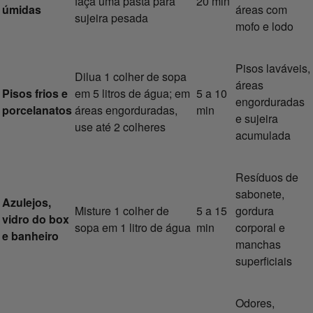
faça uma pasta para
20 min
úmidas
áreas com
sujeira pesada
mofo e lodo
Pisos laváveis,
Dilua 1 colher de sopa
áreas
Pisos frios e
em 5 litros de água; em
5 a 10
engorduradas
porcelanatos
áreas engorduradas,
min
e sujeira
use até 2 colheres
acumulada
Resíduos de
sabonete,
Azulejos,
Misture 1 colher de
5 a 15
gordura
vidro do box
sopa em 1 litro de água
min
corporal e
e banheiro
manchas
superficiais
Odores,