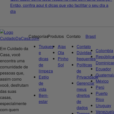
Então, confira aqui 6 dicas que vão facilitar o seu dia a
dia
Categorías
Produtos
Contato
Brasil
Truques
Ajax
Contato
Em Cuidado da
Colombia
e
Ola
Dúvidas
Casa, você
Repúblic
dicas
Pinho
frequentes
encontra uma
Dominica
de
Sol
Políticas
comunidade de
Ecuador
limpeza
de
pessoas que,
Guatemal
Estilo
Privacidade
assim como
México
de
Gerenciar
você, desfrutam
Perú
vida
meus
das suas
Puerto
Bem-
direitos
casas,
Rico
estar
de
especialmente
Uruguay
dados
com quem
Venezuel
Termos