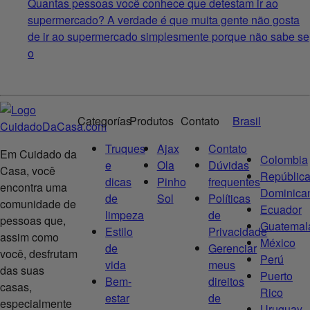
Quantas pessoas você conhece que detestam ir ao
supermercado? A verdade é que muita gente não gosta
de ir ao supermercado simplesmente porque não sabe se
o
Categorías
Produtos
Contato
Brasil
Truques
Ajax
Contato
Em Cuidado da
Colombia
e
Ola
Dúvidas
Casa, você
Repúblic
dicas
Pinho
frequentes
encontra uma
Dominica
de
Sol
Políticas
comunidade de
Ecuador
limpeza
de
pessoas que,
Guatemal
Estilo
Privacidade
assim como
México
de
Gerenciar
você, desfrutam
Perú
vida
meus
das suas
Puerto
Bem-
direitos
casas,
Rico
estar
de
especialmente
Uruguay