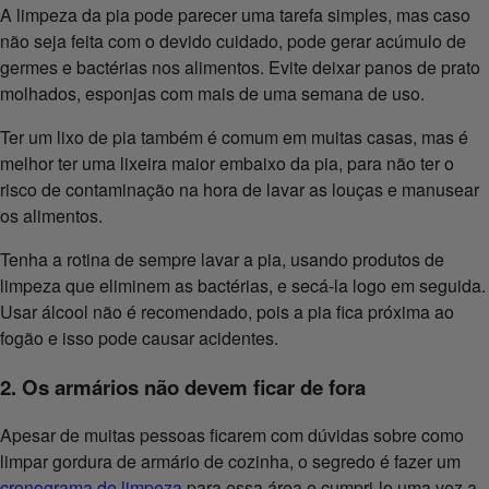
A limpeza da pia pode parecer uma tarefa simples, mas caso
não seja feita com o devido cuidado, pode gerar acúmulo de
germes e bactérias nos alimentos. Evite deixar panos de prato
molhados, esponjas com mais de uma semana de uso.
Ter um lixo de pia também é comum em muitas casas, mas é
melhor ter uma lixeira maior embaixo da pia, para não ter o
risco de contaminação na hora de lavar as louças e manusear
os alimentos.
Tenha a rotina de sempre lavar a pia, usando produtos de
limpeza que eliminem as bactérias, e secá-la logo em seguida.
Usar álcool não é recomendado, pois a pia fica próxima ao
fogão e isso pode causar acidentes.
2. Os armários não devem ficar de fora
Apesar de muitas pessoas ficarem com dúvidas sobre como
limpar gordura de armário de cozinha, o segredo é fazer um
cronograma de limpeza
para essa área e cumpri-lo uma vez a