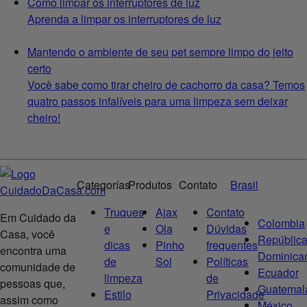
Como limpar os interruptores de luz
Aprenda a limpar os interruptores de luz
Mantendo o ambiente de seu pet sempre limpo do jeito
certo
Você sabe como tirar cheiro de cachorro da casa? Temos
quatro passos infalíveis para uma limpeza sem deixar
cheiro!
Categorías
Produtos
Contato
Brasil
Truques
Ajax
Contato
Em Cuidado da
Colombia
e
Ola
Dúvidas
Casa, você
Repúblic
dicas
Pinho
frequentes
encontra uma
Dominica
de
Sol
Políticas
comunidade de
Ecuador
limpeza
de
pessoas que,
Guatemal
Estilo
Privacidade
assim como
México