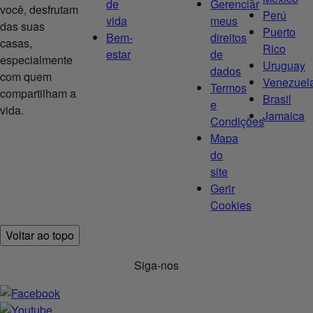
de
Gerenciar
você, desfrutam
Perú
vida
meus
das suas
Puerto
Bem-
direitos
casas,
Rico
estar
de
especialmente
Uruguay
dados
com quem
Venezuel
Termos
compartilham a
Brasil
e
vida.
Jamaica
Condições
Mapa
do
site
Gerir
Cookies
Voltar ao topo
Siga-nos