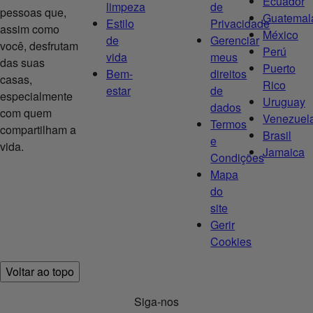
Ecuador
limpeza
de
pessoas que,
Guatemal
Estilo
Privacidade
assim como
México
de
Gerenciar
você, desfrutam
Perú
vida
meus
das suas
Puerto
Bem-
direitos
casas,
Rico
estar
de
especialmente
Uruguay
dados
com quem
Venezuel
Termos
compartilham a
Brasil
e
vida.
Jamaica
Condições
Mapa
do
site
Gerir
Cookies
Voltar ao topo
Siga-nos