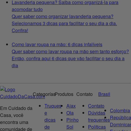
Lavanderia pequena? Saiba como organizá-la para
acomodar tudo
Quer saber como organizar lavanderia pequena?
Selecionamos 3 dicas para facilitar o seu dia a dia.
Confira!
Como lavar roupa na mão: 6 dicas infalíveis
Quer saber como lavar roupa na mão sem tanto esforço?
Então, confira aqui 6 dicas que vão facilitar o seu dia a
dia
Categorías
Produtos
Contato
Brasil
Truques
Ajax
Contato
Em Cuidado da
Colombia
e
Ola
Dúvidas
Casa, você
Repúblic
dicas
Pinho
frequentes
encontra uma
Dominica
de
Sol
Políticas
comunidade de